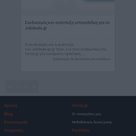
Σχεδιασμός και ανάπτυξη ιστοσελίδας για το
Jobdeals.gr
Ο σχεδιασμός και η ανάπτυξη
του Jobdeals.gr.gr ήταν, για τους ανθρώπους της
intros.gr μία ευχάριστη πρόκληση,…
Σχεδιασμός & υλοποίηση ιστοσελίδων
Αρχική
Intros.gr
Blog
Οι συνεργάτες μας
Επικοινωνία
Μεθοδολογία διαχείρισης
Υπηρεσίες
Portfolio