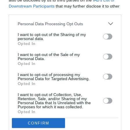
also be disclosed by us to third parties on the
IAB’s List of
Downstream Participants
that may further disclose it to other
third parties.
Personal Data Processing Opt Outs
I want to opt-out of the Sharing of my
personal data.
Opted In
I want to opt-out of the Sale of my
Personal Data.
Ηλεκτρονικά Καταστήματα - Τι πρέπει να
Opted In
γνωρίζετε
I want to opt-out of processing my
Personal Data for Targeted Advertising.
Opted In
Στις μέρες μας μεγαλώνει με γοργούς ρυθμούς ο
αριθμός των ανθρώπων που κάνουν τις…
I want to opt-out of Collection, Use,
Retention, Sale, and/or Sharing of my
Blog
Personal Data that Is Unrelated with the
Purposes for which it was collected.
Opted In
CONFIRM