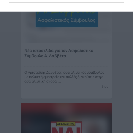
Νέα ιστοσελίδα για τον Ασφαλιστικό
Σύμβουλο Α. Δαββέτα
Ο Αριστείδης Δαββέτας, ασφαλιστικός σύμβουλος
με πολυετή εμπειρεία και πολλές διακρίσεις στην
ασφαλιστική αγορά,…
Blog