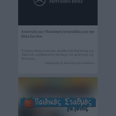
Ανάπτυξη και Υλοποίηση Ιστοσελίδας για την
Ekka Service
Ο κύριος Νίκος Ιωάννου, Διευθυντής Marketing της
Ekka S.A., ανέθεσε στην Intros.gr την ανάπτυξη της
δεύτερης…
Σχεδιασμός & υλοποίηση ιστοσελίδων