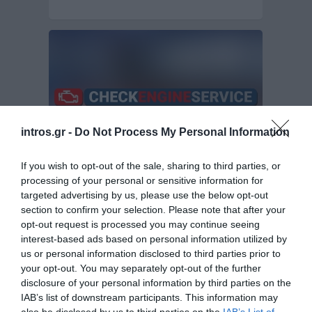
intros.gr -
Do Not Process My Personal Information
If you wish to opt-out of the sale, sharing to third parties, or
processing of your personal or sensitive information for
Σχεδιασμός & Ανάπτυξη Ιστοσελίδας για την
targeted advertising by us, please use the below opt-out
Checkengineservice.gr
section to confirm your selection. Please note that after your
opt-out request is processed you may continue seeing
Η Checkengineservice.gr είναι μία καινούργια
interest-based ads based on personal information utilized by
εταιρεία επισκευής μηχανών αυτοκινήτων. Η
us or personal information disclosed to third parties prior to
εταιρεία Intros.gr κέρδισε σε…
your opt-out. You may separately opt-out of the further
Σχεδιασμός & υλοποίηση ιστοσελίδων
disclosure of your personal information by third parties on the
IAB’s list of downstream participants. This information may