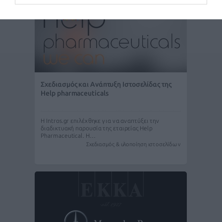
Σχεδιασμός και Ανάπτυξη Ιστοσελίδας της
Help pharmaceuticals
Η Intros.gr επιλέχθηκε για να αναπτύξει την
διαδικτυακή παρουσία της εταιρείας Help
Pharmaceutical. Η…
Σχεδιασμός & υλοποίηση ιστοσελίδων