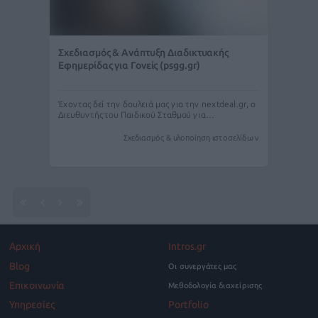
Σχεδιασμός & Ανάπτυξη Διαδικτυακής
Εφημερίδας για Γονείς (psgg.gr)
Έχοντας δεί την δουλειά μας για την nextdeal.gr, ο
Διευθυντής του Παιδικού Σταθμού για…
Σχεδιασμός & υλοποίηση ιστοσελίδων
Αρχική
Intros.gr
Blog
Οι συνεργάτες μας
Επικοινωνία
Μεθοδολογία διαχείρισης
Υπηρεσίες
Portfolio