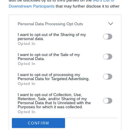
also be disclosed by us to third parties on the
IAB’s List of
Downstream Participants
that may further disclose it to other
third parties.
Personal Data Processing Opt Outs
I want to opt-out of the Sharing of my
personal data.
Opted In
I want to opt-out of the Sale of my
Personal Data.
Σχεδιασμός Ανάπτυξη & Υλοποίηση
Opted In
Ιστοσελίδας για την Paradise Park
I want to opt-out of processing my
Personal Data for Targeted Advertising.
Opted In
Η Intros.gr σχεδίασε και ανέπτυξε την καινούργια
ιστοσελίδα για το Paradise Park. Το Paradise Park…
I want to opt-out of Collection, Use,
Retention, Sale, and/or Sharing of my
Σχεδιασμός & υλοποίηση ιστοσελίδων
Personal Data that Is Unrelated with the
Purposes for which it was collected.
Opted In
CONFIRM