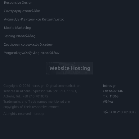
Responsive Design
Συντήρηση Ιστοσελίδας
Ανάπτυξη Ηλεκτρονικού Καταστήματος
Mobile Marketing
Testing Ιστοσελίδας
Συντήριση κοινωνικών δικτύων
Υπηρεσίες Φιλοξενίας Ιστοσελίδων
Copyright © 2026
intros.gr | Digital communication
Intros.gr
services in Athens
|
Spetson 146
Str., P.O.
11363
,
Σπετσών 146
Athens
, Tel.:
+30 210 7010075
Τ.Κ. 11363
Trademarks and Trade names mentioned are
Αθήνα
copyrights of their respective owners
Τηλ.: +30 210 7010075
All rights reserved
Intros.gr