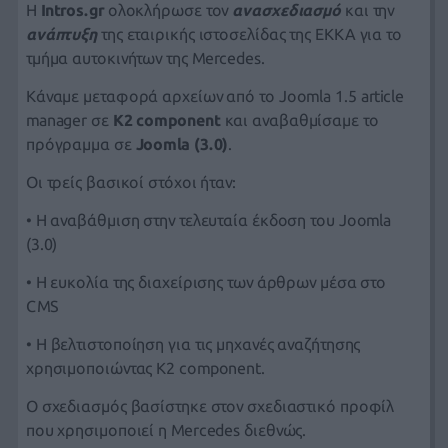
Η
Intros.gr
ολοκλήρωσε τον
ανασχεδιασμό
και την
ανάπτυξη
της εταιρικής ιστοσελίδας
της
EKKA
για το
τμήμα αυτοκινήτων της
Mercedes.
Κάναμε μεταφορά αρχείων από το Joomla 1.5 article
manager σε
K2 component
και αναβαθμίσαμε το
πρόγραμμα σε
Joomla (3.0)
.
Οι τρείς βασικοί στόχοι ήταν:
• Η αναβάθμιση στην τελευταία έκδοση του Joomla
(3.0)
• Η ευκολία της διαχείρισης των άρθρων μέσα στο
CMS
• Η
βελτιστοποίηση για τις μηχανές αναζήτησης
χρησιμοποιώντας
K2 component.
Ο σχεδιασμός βασίστηκε στον σχεδιαστικό προφίλ
που χρησιμοποιεί η Mercedes διεθνώς.