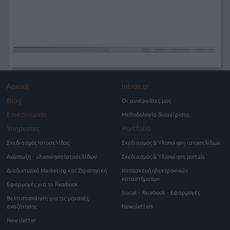
Αρχική
Intros.gr
Blog
Οι συνεργάτες μας
Επικοινωνία
Μεθοδολογία διαχείρισης
Υπηρεσίες
Portfolio
Σχεδιασμός Ιστοσελίδας
Σχεδιασμός & Υλοποίηση ιστοσελίδων
Ανάπτυξη - υλοποίηση Ιστοσελίδων
Σχεδιασμός & Υλοποίηση portals
Διαδικτυακό Marketing και Στρατηγική
Κατασκευή ηλεκτρονικών
καταστήματων
Εφαρμογές για το Facebook
Social - Facebook - Εφαρμογές
Βελτιστοποίηση για τις μηχανές
αναζήτησης
Newsletters
Newsletter