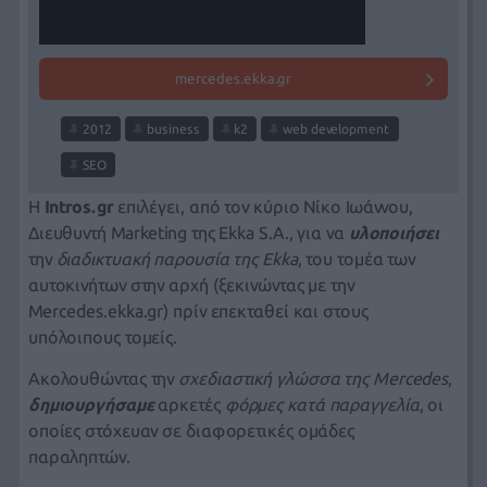
mercedes.ekka.gr
2012
business
k2
web development
SEO
Η
Intros.gr
επιλέγει, από τον κύριο
Νίκο Ιωάννου
,
Διευθυντή Marketing της Ekka S.A., για να
υλοποιήσει
την
διαδικτυακή παρουσία της Ekka
,
του τομέα των
αυτοκινήτων στην αρχή (ξεκινώντας με την
Mercedes.ekka.gr) πρίν επεκταθεί και στους
υπόλοιπους τομείς.
Ακολουθώντας την
σχεδιαστική γλώσσα της Mercedes
,
δημιουργήσαμε
αρκετές
φόρμες κατά παραγγελία
, οι
οποίες στόχευαν σε διαφορετικές ομάδες
παραληπτών.