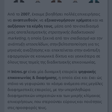
Από το
2007
, έχουμε βοηθήσει πολλές
επιχειρήσεις
να
αναπτυχθούν
, να
εξοικονομήσουν χρήματα
και να
αυξήσουν τα κέρδη τους
, μέσα από τον σχεδιασμό
μιας αποτελεσματικής
στρατηγικής
διαδικτυακού
marketing
,
η οποία ξεκινά από τον
σχεδιασμό
και την
ανάπτυξη ιστοσελίδων
, στην βελτιστοποίηση για τις
μηχανές αναζήτησης και επεκτείνεται στην ανάπτυξη
εφαρμογών σε κοινωνικά δίκτυα και γενικότερα σε
όλους τους τομείς της διαδικτυακής επικοινωνίας.
Η
Intros.gr
είναι μία δυναμική εταιρεία
ψηφιακής
επικοινωνίας & διαφήμισης
, η οποία είχε και έχει ώς
στόχο να γεφυρώσει το χάσμα ανάμεσα στις μεγάλες
διαφημιστικές εταιρείες, με την υπερπληθώρα
διαφημιστικών υπηρεσιών και των μικρής κλίμακας
επιχειρήσεων, που στερούνται εύρους και ποιότητας
στις προσφορές τους.