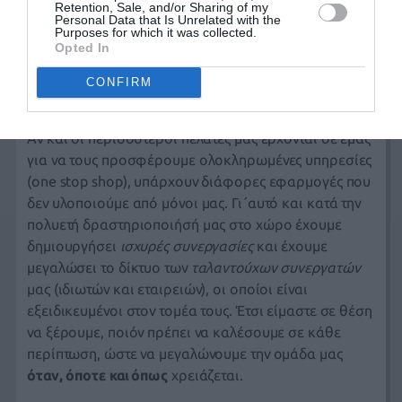
Retention, Sale, and/or Sharing of my
γνώσεις
μας θα σας βοηθήσουν να προωθήσετε την
Personal Data that Is Unrelated with the
Purposes for which it was collected.
εταιρεία σας, καθώς και να εκπληρώσετε τους
Opted In
στόχους σας σχετικά με την λειτουργία και την
αποτελεσματικότητα της διαφημιστικής σας
CONFIRM
καμπάνιας.
Αν και οι περισσότεροι
πελάτες
μας έρχονται σε εμάς
για να τους προσφέρουμε ολοκληρωμένες
υπηρεσίες
(one stop shop), υπάρχουν διάφορες εφαρμογές που
δεν υλοποιούμε από μόνοι μας. Γι΄αυτό και κατά την
πολυετή δραστηριοποιήσή μας στο χώρο έχουμε
δημιουργήσει
ισχυρές συνεργασίες
και έχουμε
μεγαλώσει το δίκτυο των
ταλαντούχων συνεργατών
μας (ιδιωτών και εταιρειών), οι οποίοι είναι
εξειδικευμένοι στον τομέα τους. Έτσι είμαστε σε θέση
να ξέρουμε, ποιόν πρέπει να καλέσουμε σε κάθε
περίπτωση, ώστε να μεγαλώνουμε την ομάδα μας
όταν, όποτε και όπως
χρειάζεται.