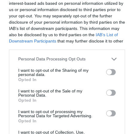
interest-based ads based on personal information utilized by
εμπιστευόμενοι την
Intros.gr
,
κερδίζουν χρόνο, κόπο,
us or personal information disclosed to third parties prior to
ηρεμία, χρήματα
....
your opt-out. You may separately opt-out of the further
disclosure of your personal information by third parties on the
Ο πυρήνας της εταιρείας μας είναι ο
σχεδιασμός
και η
IAB’s list of downstream participants. This information may
υλοποίηση Ιστοσελίδων
. Θεωρώντας την Ιστοσελίδα
also be disclosed by us to third parties on the
IAB’s List of
ώς
βάση και κέντρο
της όποιας διαδικτυακής
Downstream Participants
that may further disclose it to other
ανάπτυξης αναζητά η κάθε εταιρεία, έχουμε
third parties.
επεκταθεί και σε άλλες
υπηρεσίες
τις οποίες
Personal Data Processing Opt Outs
προσφέρουμε με τον ίδιο επαγγελματισμό και
συνέπεια,
υπηρεσίες
οι οποίες λειτουργούν,
I want to opt-out of the Sharing of my
συνδυαστικά, υποστηρικτικά και με κέντρο την
personal data.
Opted In
Ιστοσελίδα
που έχουμε
σχεδιάσει και υλοποιήσει
.
I want to opt-out of the Sale of my
Το ειδικευμένο, έμπειρο και ικανό προσωπικό μας
Personal Data.
υπόσχεται να σας εισάγει στον κόσμο της αυριανής
Opted In
διαφήμισης, βοηθώντας σας να ανακαλύψετε
I want to opt-out of processing my
παγκόσμιες ευκαιρίες on line.
Personal Data for Targeted Advertising.
Opted In
Η
πελατο-κεντρική προσέγγισή μας
, η
I want to opt-out of Collection, Use,
δημιουργικότητα
, οι
πρωτοποριακές ιδέες
και οι