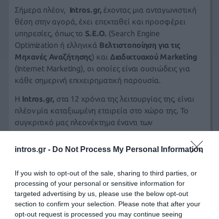
Σήμερα πλέον,
Intros.gr
,
έχοντας μια ανταγωνιστική
θέση στην αγορά, έχει επεκταθεί και προσφέρει
υπηρεσίες, όπως το
S.E.O.
(
Search Engine
Optimization
ή ελληνικά
Βελτιστοποίηση για τις
Μηχανές Αναζήτησης
) και
Διαδικτυακού Marketing
(Internet Marketing), οι οποίες είναι ουσιώδεις για
κάθε σημερινή επιχειρηματική παρουσία.
Η
Intros.gr
,
στα 12 χρόνια της λειτουργίας της, είναι
πλέον μία
καταξιωμένη εταιρεία
στο χώρο της. Το
συγκριτικό μας πλεονέκτημα έναντι των
περισσότερων εταιρειών που δραστηριοποιούνται
στο χώρο σήμερα, είναι ότι
συνδυάζουμε την
intros.gr -
Do Not Process My Personal Information
δημιουργικότητα με την άρτια τεχνική κατάρτιση
, με
αποτέλεσμα να προσφέρουμε τον συγκερασμό των
If you wish to opt-out of the sale, sharing to third parties, or
δύο τομέων, στους οποίους κατά κύριο λόγο υπάρχει
processing of your personal or sensitive information for
ασυνεννοησία (τεχνικού και δημιουργικού). Αυτό έχει
targeted advertising by us, please use the below opt-out
section to confirm your selection. Please note that after your
ώς αποτέλεσμα
οι πελάτες μας
, οι οποίοι αναζητούν
opt-out request is processed you may continue seeing
τόσο την ποιότητα όσο και την οικονομία,