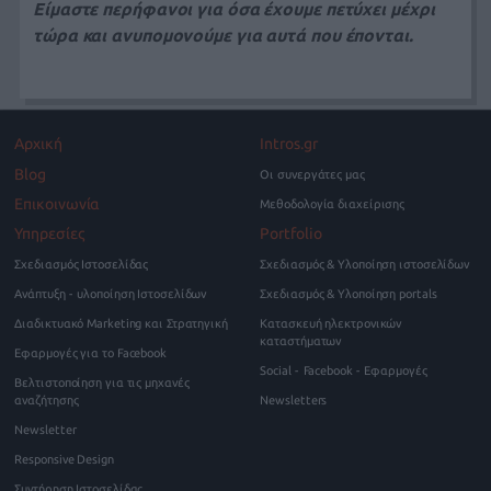
Είμαστε περήφανοι για όσα έχουμε πετύχει μέχρι
τώρα και ανυπομονούμε για αυτά που έπονται.
Αρχική
Intros.gr
Blog
Οι συνεργάτες μας
Επικοινωνία
Μεθοδολογία διαχείρισης
Υπηρεσίες
Portfolio
Σχεδιασμός Ιστοσελίδας
Σχεδιασμός & Υλοποίηση ιστοσελίδων
Ανάπτυξη - υλοποίηση Ιστοσελίδων
Σχεδιασμός & Υλοποίηση portals
Διαδικτυακό Marketing και Στρατηγική
Κατασκευή ηλεκτρονικών
καταστήματων
Εφαρμογές για το Facebook
Social - Facebook - Εφαρμογές
Βελτιστοποίηση για τις μηχανές
αναζήτησης
Newsletters
Newsletter
Responsive Design
Συντήρηση Ιστοσελίδας