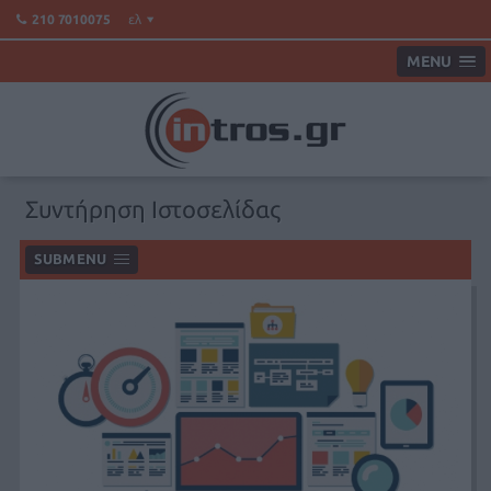
ελ
210 7010075
MENU
Συντήρηση Ιστοσελίδας
SUBMENU