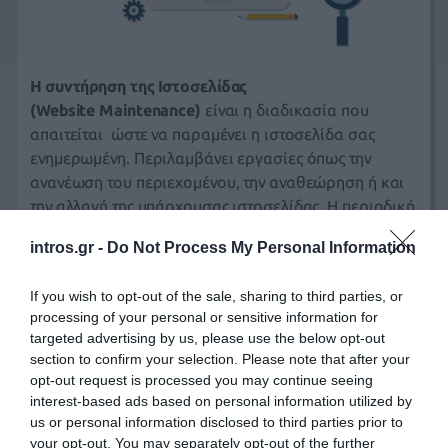
Η συντήρηση της Ιστοσελίδας
(
Website
Maintenance)
είναι η διαδικασία που
απαιτείται ώστε να παραμένει η ιστοσελίδα σας
ενημερωμένη. Περιλαμβάνει εργασίες όπως την
ανανέωση του περιεχομένου, την αναθεώρηση ή και
την αλλαγή της υπάρχουσας ιστοσελίδας. Η περιοδική
προσθήκη κατηγοριών και ιστοσελίδων είναι επίσης
intros.gr -
Do Not Process My Personal Information
μέρος της Συντήρησης της Ιστοσελίδας
(
Website
maintenance
services).
If you wish to opt-out of the sale, sharing to third parties, or
Η Συντήρηση της Ιστοσελίδας
(
Website
Maintenance)
processing of your personal or sensitive information for
targeted advertising by us, please use the below opt-out
περιλαμβάνει όλες τις απαραίτητες ενέργειες που θα
section to confirm your selection. Please note that after your
εξασφαλίσουν την λειτουργική ακεραιότητα της
opt-out request is processed you may continue seeing
ιστοσελίδας. Είναι γεγονός, ότι όταν τέτοιες ενέργειες
interest-based ads based on personal information utilized by
δεν γίνονται, τα αποτελέσματα είναι ορατά. Οι
us or personal information disclosed to third parties prior to
κανόνες, με τους οποίους οι μηχανές αναζήτησης
your opt-out. You may separately opt-out of the further