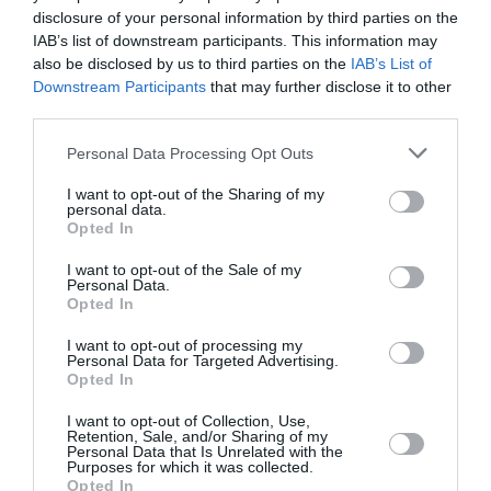
αξιολογούν τις ιστοσελίδες, αλλάζουν διαρκώς. Η μη
disclosure of your personal information by third parties on the
τακτική ενημέρωση και αναβάθμιση που θα λαμβάνει
IAB’s list of downstream participants. This information may
also be disclosed by us to third parties on the
IAB’s List of
υπ΄όψη αυτούς του κανόνες, μπορεί να οδηγήσει σε
Downstream Participants
that may further disclose it to other
αποκλεισμό της ιστοσελίδας από της μηχανές
third parties.
αναζήτησης.
Personal Data Processing Opt Outs
Τα περισσότερα πακέτα Συντήρησης Ιστοσελίδων
περιέχουν τουλάχιστον τις ακόλουθες εργασίες
:
I want to opt-out of the Sharing of my
personal data.
Αλλαγή και αναβάθμιση περιεχομένου.
Opted In
Διαχείριση των επιμέρους σελίδων
I want to opt-out of the Sale of my
Καλάθι Αγορών, Αλλαγή/
προσθήκες
Προϊόντων
Personal Data.
Opted In
Ενημέρωση του ημερολογίου ή των εκδηλώσεων
Τροποποίηση Ιστοσελίδας (
Website
modification)
I want to opt-out of processing my
και προσθήκη περιεχομένου (φωτογραφίες,
Personal Data for Targeted Advertising.
Opted In
γραφικά, πίνακες και γραφήματα)
Επιδιόρθωση κοινών προβλημάτων όπως μη
I want to opt-out of Collection, Use,
Retention, Sale, and/or Sharing of my
λειτουργικές παραπομπές, χαμένες φωτογραφίες,
Personal Data that Is Unrelated with the
ορθογραφικές διορθώσεις, έλλειψη τίτλων στις
Purposes for which it was collected.
Opted In
επιμέρους σελίδες κ.λ.π.