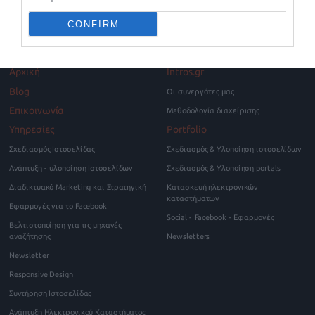
Κατηγορία
Υπηρεσίες
CONFIRM
Αρχική
Intros.gr
Blog
Οι συνεργάτες μας
Επικοινωνία
Μεθοδολογία διαχείρισης
Υπηρεσίες
Portfolio
Σχεδιασμός Ιστοσελίδας
Σχεδιασμός & Υλοποίηση ιστοσελίδων
Ανάπτυξη - υλοποίηση Ιστοσελίδων
Σχεδιασμός & Υλοποίηση portals
Διαδικτυακό Marketing και Στρατηγική
Κατασκευή ηλεκτρονικών
καταστήματων
Εφαρμογές για το Facebook
Social - Facebook - Εφαρμογές
Βελτιστοποίηση για τις μηχανές
αναζήτησης
Newsletters
Newsletter
Responsive Design
Συντήρηση Ιστοσελίδας
Ανάπτυξη Ηλεκτρονικού Καταστήματος