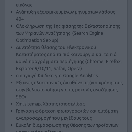
εικόνας
Ανάπτυξη εξατομικευμένων μηνυμάτων λάθους
404
Ολοκλήρωση της 1ης φάσης της Βελτιστοποίησης
των Μηχανών Αναζήτησης (Search Engine
Optimization Set-up)
Δυνατότητα θέασης του Ηλεκτρονικού
Καταστήματος από τα πιό καινούργια και τα πιό
κοινά προγράμματα περιήγησης (Chrome, Firefox,
Explorer 9/10/11, Safari, Opera)
εισαγωγή Κώδικα για Google Analytics
Έξυπνες ηλεκτρονικές διευθύνσεις (για χρήση τους
στην βελτιστοποίηση για τις μηχανές αναζήτησης
SEO)
Xml sitemap, Χάρτης ιστοσελίδας
Γρήγορη φόρτωση φωτογραφιών και αυτόματη
αναπροσαρμογή του μεγέθους τους
Εύκολη διαμόρφωση της θέασης των προϊόντων
με την χρήση φίλτρων