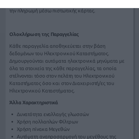
γνωρίζουμε ποιός είναι ο απαιτούμενος χρόνος για
την πληρωμή μέσω πιστωτικής κάρτας.
Ολοκλήρωση της Παραγγελίας
Κάθε παραγγελία αποθηκεύεται στην βάση
δεδομένων του Ηλεκτρονικού Καταστήματος.
Δημουργούνται αυτόματα ηλεκτρονικά μηνύματα με
όλα τα στοιχεία της κάθε παραγγελίας, τα οποία
στέλνονται τόσο στον πελάτη του Ηλεκτρονικού
Καταστήματος όσο και στον Διαχειριστή/ες του
Ηλεκτρονικού Καταστήματος.
Άλλα Χαρακτηριστικά
Δυνατότητα εναλλαγής γλωσσών
Χρήση πολλαπλών Φίλτρων
Χρήση πίνακα Μεγεθών
Αυτόματη αναπροσαρμογή του μεγέθους της