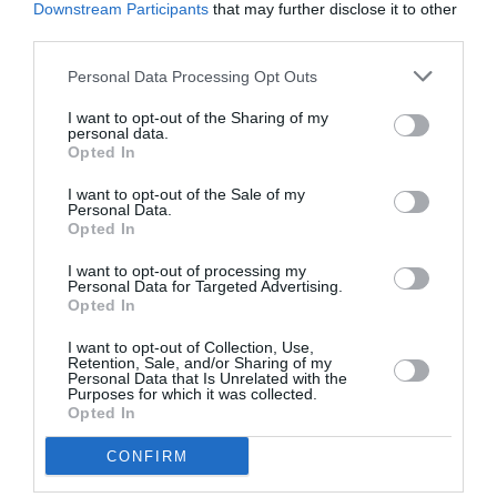
ιχνηλάτηση παραγγελίας (οι χρήστες μπορούν να δούν
Downstream Participants
that may further disclose it to other
την κατάσταση της παραγγελίας τους καθώς και το
third parties.
ιστορικό των παραγγελιών τους ανά πάσα στιγμή).
Personal Data Processing Opt Outs
Καλάθι
I want to opt-out of the Sharing of my
personal data.
Χρησιμοποιώντας ένα ηλεκτρονικό καλάθι, οι
Opted In
χρήστες έχουν την δυνατότητα να προσθέσουν, να
αφαιρέσουν ή να αλλάξουν οποιαδήποτε
I want to opt-out of the Sale of my
Personal Data.
προηγούμενη επιλογή τους.
Opted In
Τρόποι Πληρωμής
I want to opt-out of processing my
Personal Data for Targeted Advertising.
Μετρητά κατά την παραλαβή
Opted In
Πιστωτική Κάρτα*
I want to opt-out of Collection, Use,
Τραπεζική μεταφορά ή έμβασμα
Retention, Sale, and/or Sharing of my
Personal Data that Is Unrelated with the
Paypal
Purposes for which it was collected.
Opted In
*Προσοχή:
Πρέπει να έχουμε το API που θα μας
παρέχει η τράπεζά σας για την ολοκλήρωση της
CONFIRM
ηλεκτρονικής συναλαγής. Έτσι θα είμαστε σε θέση να