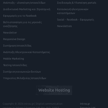
Ανάπτυξη - υλοποίηση Ιστοσελίδων
Σχεδιασμός & Υλοποίηση portals
Διαδικτυακό Marketing και Στρατηγική
Κατασκευή ηλεκτρονικών
καταστήματων
Εφαρμογές για το Facebook
Social - Facebook - Εφαρμογές
Βελτιστοποίηση για τις μηχανές
αναζήτησης
Newsletters
Newsletter
Responsive Design
Συντήρηση Ιστοσελίδας
Ανάπτυξη Ηλεκτρονικού Καταστήματος
Mobile Marketing
Testing Ιστοσελίδας
Συντήριση κοινωνικών δικτύων
Υπηρεσίες Φιλοξενίας Ιστοσελίδων
Copyright © 2026
intros.gr | Digital communication
Intros.gr
services in Athens
|
Spetson 146
Str., P.O.
11363
,
Σπετσών 146