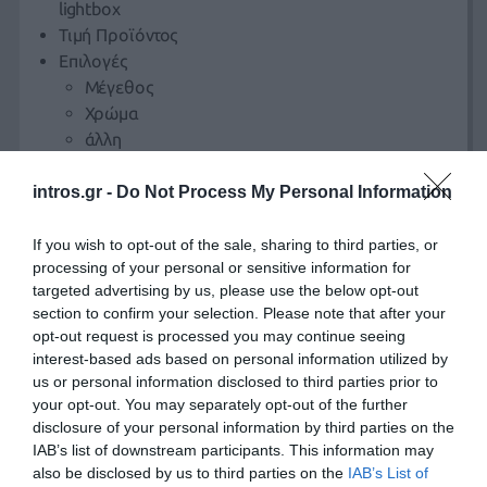
lightbox
Τιμή Προϊόντος
Επιλογές
Μέγεθος
Χρώμα
άλλη
Διαθέσιμο Απόθεμα
intros.gr -
Do Not Process My Personal Information
Σελίδα Εγγραφής
If you wish to opt-out of the sale, sharing to third parties, or
Έντυπο υποβολής με τα στοιχεία του πελάτη (Όνομα,
processing of your personal or sensitive information for
Όνομα χρήστη, Διεύθυνση, Α.Φ.Μ. κ.λ.π.)
targeted advertising by us, please use the below opt-out
section to confirm your selection. Please note that after your
Λειτουργίες σύνδεσης
opt-out request is processed you may continue seeing
Σύνδεση με το Ηλεκτρονικό Κατάστημα, ανάκτηση
interest-based ads based on personal information utilized by
κωδικού πρόσβασης, ανάκτηση ονόματος χρήστη.
us or personal information disclosed to third parties prior to
your opt-out. You may separately opt-out of the further
Καρτέλα Πελάτη
disclosure of your personal information by third parties on the
IAB’s list of downstream participants. This information may
Προβολή ή ενημέρωση των στοιχείων του πελάτη,
also be disclosed by us to third parties on the
IAB’s List of