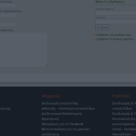
Υπηρεσίες
Portfolio
Σχεδιασμός Ιστοσελίδας
Σχεδιασμός & 
είρισης
Ανάπτυξη - υλοποίηση Ιστοσελίδων
ιστοσελίδων
Διαδικτυακό Marketing και
Σχεδιασμός & Υ
Στρατηγική
Κατασκευή ηλε
Εφαρμογές για το Facebook
καταστήματων
Βελτιστοποίηση για τις μηχανές
Social - Faceb
αναζήτησης
Newsletters