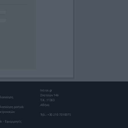
Intros.gr
Σπετσών 146
Υλοποίηση
Τ.Κ. 11363
Αθήνα
λοποίηση portals
κτρονικών
Τηλ.: +30 210 7010075
ook - Εφαρμογές