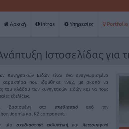
Αρχική
Intros
Υπηρεσίες
Portfolio
νάπτυξη Ιστοσελίδας για τη
ρων
Κ
υνηγετικών
Ε
ιδών είναι ένα αναγνωρισμένο
ύ χαρακτήρα που ιδρύθηκε 1982, με σκοπό να
ες του κλάδου των κυνηγετικών ειδών και να τους
αίες εξελίξεις.
, βασισμένη στο
σχεδιασμό
από την
ρήση Joomla και K2 component.
τι μία
σχεδιαστικά εκλυστική
και
λειτουργικά