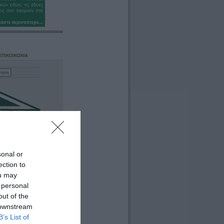
sonal or
ection to
ou may
 personal
out of the
 downstream
B’s List of