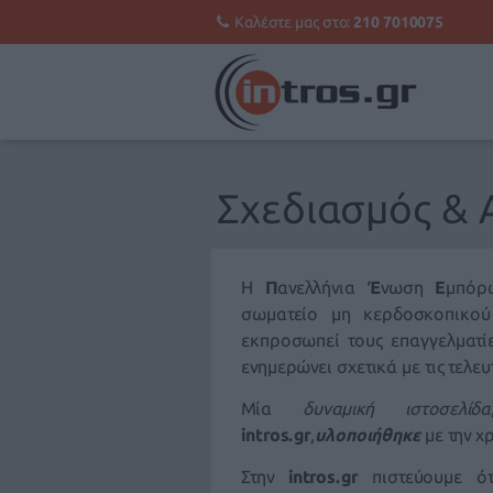
Καλέστε μας στο:
210 7010075
Σχεδιασμός & Α
Η
Π
ανελλήνια
Έ
νωση
Ε
μπό
σωματείο μη κερδοσκοπικο
εκπροσωπεί τους επαγγελματί
ενημερώνει σχετικά με τις τελευτ
Μία
δυναμική ιστοσελίδα
intros.gr
,
υλοποιήθηκε
με την χ
Στην
intros.gr
πιστεύουμε ό