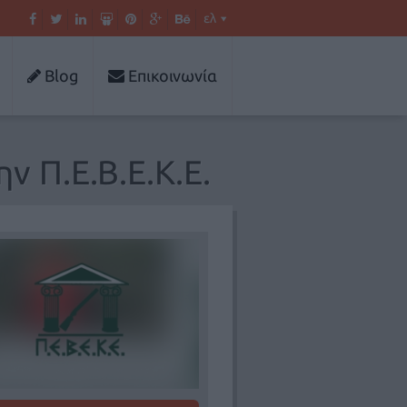
ελ
Blog
Επικοινωνία
ν Π.Ε.Β.Ε.Κ.Ε.