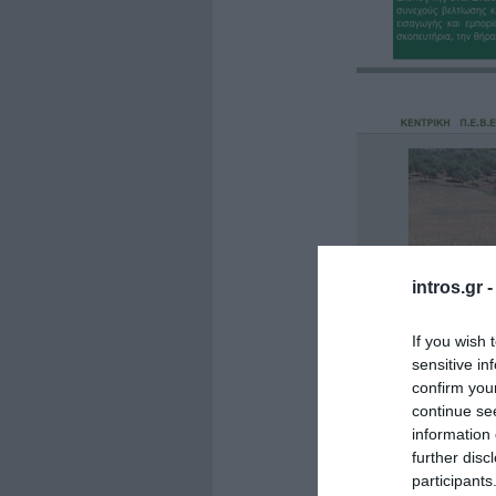
intros.gr 
If you wish 
sensitive in
confirm you
continue se
information 
further disc
participants