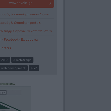
www.peveke.gr
ιασμός & Υλοποίηση ιστοσελίδων
ιασμός & Υλοποίηση portals
σκευή ηλεκτρονικών καταστήματων
al - Facebook - Εφαρμογές
letters
2008
web design
web development
k2