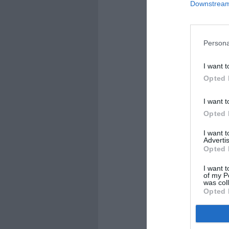
Downstream 
Persona
I want t
Opted 
I want t
Opted 
I want 
Advertis
Opted 
I want t
of my P
was col
Opted 