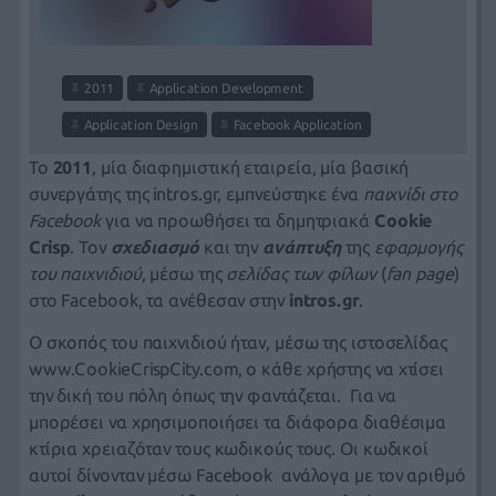
2011
Application Development
Application Design
Facebook Application
Το
2011
, μία διαφημιστική εταιρεία, μία βασική
συνεργάτης της intros.gr, εμπνεύστηκε ένα
παιχνίδι στο
Facebook
για να προωθήσει τα δημητριακά
Cookie
Crisp
. Τον
σχεδιασμό
και την
ανάπτυξη
της
εφαρμογής
του παιχνιδιού
, μέσω της
σελίδας των φίλων
(
fan page
)
στο Facebook, τα ανέθεσαν στην
intros.gr
.
Ο σκοπός του παιχνιδιού ήταν, μέσω της ιστοσελίδας
www.CookieCrispCity.com,
ο κάθε χρήστης να χτίσει
την δική του πόλη όπως την φαντάζεται. Για να
μπορέσει να χρησιμοποιήσει τα διάφορα διαθέσιμα
κτίρια χρειαζόταν τους κωδικούς τους. Οι κωδικοί
αυτοί δίνονταν μέσω Facebook ανάλογα με τον αριθμό