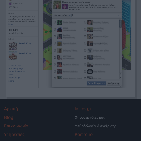
Αρχική
Intros.gr
Blog
Οι συνεργάτες μας
Επικοινωνία
Μεθοδολογία διαχείρισης
Υπηρεσίες
Portfolio