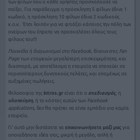
των φίλων που ο κάθε χρήστης προσκαλούσε να
παίξει. Για παράδειγμα η πρόσκληση 5 φίλων έδινε 1
κωδικό, η πρόσκληση 10 φίλων έδινε 2 κωδικούς
κ.ο.κ. Έτσι λοιπόν για να φτιάξει κάποιος την πόλη των
ονείρων του έπρεπε να προσκαλέσει όλους τους
φίλους του!!!
Παιχνίδα ή διαγωνισμοί στο Facebook
, δίνουν στις
Fan
Page των εταιρειών
μεγαλύτερη επισκεψιμότητα, και
διασπορά, με αποτέλεσμα η εταιρεία να στοχεύει σε
περισσότερους δυνητικούς πελάτες, και επομένως σε
αυξημένες πωλήσεις.
Φιλοσοφία της
intros.gr
είναι ότι
ο
σχεδιασμός
, η
υλοποίηση
, ή το κόστος αυτών των
Facebook
applications
, δεν θα πρέπει να είναι εμπόδιο για καμία
εταιρεία.
Γ
ι' αυτό μην διστάσετε να
επικοινωνήσετε μαζί μας
για
οποιαδήποτε ιδέα σας, μικρή ή μεγάλη, απλή ή