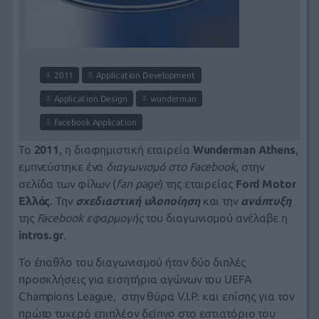
2011
Application Development
Application Design
wunderman
Facebook Application
Το
2011
, η διαφημιστική εταιρεία
Wunderman Athens
,
εμπνεύστηκε ένα
διαγωνισμό στο Facebook
,
στην
σελίδα των φίλων (
fan page
)
της εταιρείας
Ford Motor
Ελλάς
. Την
σχεδιαστική υλοποίηση
και την
ανάπτυξη
της
Facebook εφαρμογής
του διαγωνισμού ανέλαβε η
intros.gr
.
Το έπαθλο του διαγωνισμού ήταν δύο διπλές
προσκλήσεις για εισητήρια αγώνων του UEFA
Champions League, στην θύρα V.I.P. και επίσης για τον
πρώτο τυχερό επιπλέον δείπνο στο εστιατόριο του