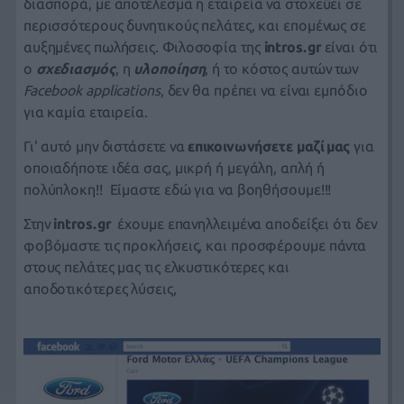
διασπορά, με αποτέλεσμα η εταιρεία να
στοχεύει σε
περισσότερους δυνητικούς πελάτες, και επομένως σε
αυξημένες πωλήσεις.
Φιλοσοφία της
intros.gr
είναι ότι
ο
σχεδιασμός
,
η
υλοποίηση
, ή το κόστος αυτών των
Facebook applications
, δεν θα πρέπει να είναι εμπόδιο
για καμία εταιρεία.
Γ
ι' αυτό μην διστάσετε
να
επικοινωνήσετε μαζί μας
για
οποιαδήποτε ιδέα σας, μικρή ή μεγάλη, απλή ή
πολύπλοκη!! Είμαστε εδώ για να βοηθήσουμε!!!
Στην
intros.gr
έχουμε επανηλλειμένα αποδείξει ότι δεν
φοβόμαστε τις προκλήσεις, και προσφέρουμε πάντα
στους πελάτες μας τις ελκυστικότερες και
αποδοτικότερες λύσεις,