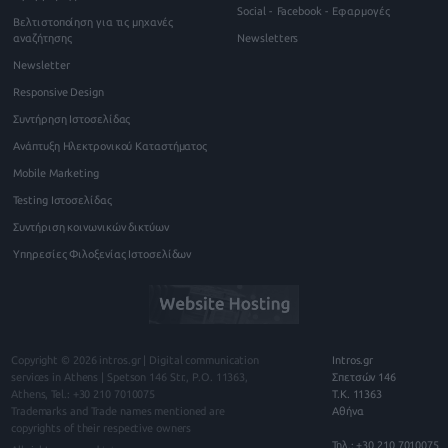
Social - Facebook - Εφαρμογές
Βελτιστοποίηση για τις μηχανές
αναζήτησης
Newsletters
Newsletter
Responsive Design
Συντήρηση Ιστοσελίδας
Ανάπτυξη Ηλεκτρονικού Καταστήματος
Mobile Marketing
Testing Ιστοσελίδας
Συντήριση κοινωνικών δικτύων
Υπηρεσίες Φιλοξενίας Ιστοσελίδων
Copyright © 2026
intros.gr | Digital communication
Intros.gr
services in Athens
|
Spetson 146
Str., P.O.
11363
,
Σπετσών 146
Athens
, Tel.:
+30 210 7010075
Τ.Κ. 11363
Trademarks and Trade names mentioned are
Αθήνα
copyrights of their respective owners
Τηλ.: +30 210 7010075