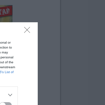
sonal or
ection to
ou may
 personal
out of the
 downstream
B’s List of