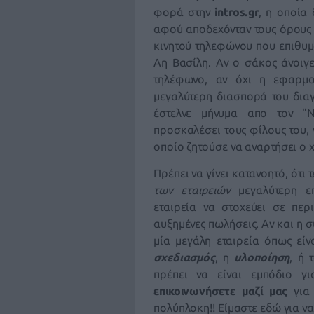
φορά στην
intros.gr
, η οποία
αφού αποδεχόνταν τους όρους τ
κινητού τηλεφώνου που επιθυμο
Αη Βασίλη. Αν ο σάκος άνοιγε
τηλέφωνο, αν όχι η εφαρμο
μεγαλύτερη διασπορά του δια
έστελνε μήνυμα απο τον "No
προσκαλέσει τους φίλους του, 
οποίο ζητούσε να αναρτήσει ο 
Πρέπει να γίνει κατανοητό, ότι 
των εταιρειών
μεγαλύτερη επ
εταιρεία να
στοχεύει σε περ
αυξημένες πωλήσεις. Αν και η 
μία μεγάλη εταιρεία όπως είν
σχεδιασμός
, η
υλοποίηση
, ή 
πρέπει να είναι εμπόδιο γ
επικοινωνήσετε μαζί μας
για 
πολύπλοκη!! Είμαστε εδώ για ν