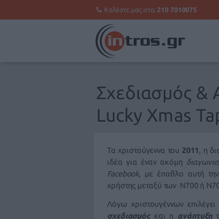
Καλέστε μας στο:
210 7010075
Σχεδιασμός & 
Lucky Xmas Ta
Τα χριστούγεννα του
2011
, η δ
ιδέα για έναν ακόμη
διαγωνισ
Facebook
, με έπαθλο αυτή τη
χρήστης μεταξύ των Ν700 ή Ν7
Λόγω χριστουγέννων επιλέγε
σχεδιασμός
και η
ανάπτυξη
τ