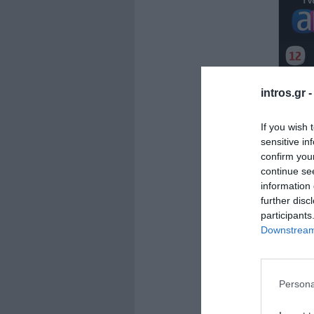
intros.gr 
If you wish 
sensitive in
confirm you
continue se
information 
further disc
participants
Downstream 
Persona