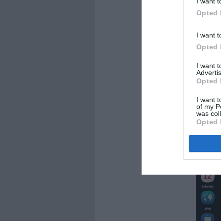
I want t
Opted 
I want t
Opted 
I want 
Advertis
Opted 
I want t
of my P
was col
Opted 