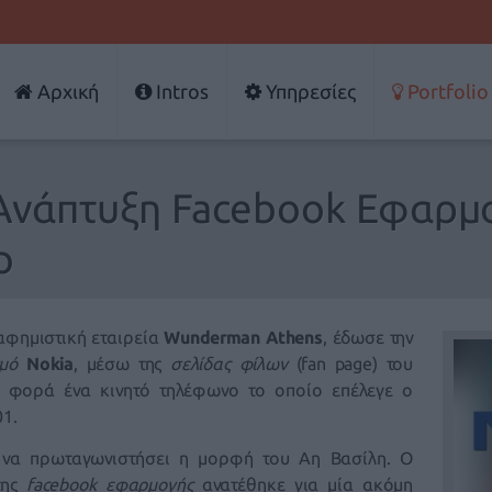
Αρχική
Intros
Υπηρεσίες
Portfolio
Ανάπτυξη Facebook Εφαρμο
p
ιαφημιστική εταιρεία
Wunderman Athens
, έδωσε την
μό
Nokia
, μέσω της
σελίδας φίλων
(fan page) του
ν φορά ένα κινητό τηλέφωνο το οποίο επέλεγε ο
01.
ι
να πρωταγωνιστήσει
η μορφή του Αη Βασίλη. Ο
ης
facebook εφαρμογής
ανατέθηκε για μία ακόμη