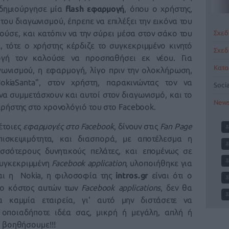
 δημιούργησε μία
flash εφαρμογή
, όπου ο χρήστης,
ου διαγωνισμού, έπρεπε να επιλέξει την εικόνα του
ύσε, και κατόπιν να την σύρει μέσα στον σάκο του
Σχεδ
, τότε ο χρήστης κέρδιζε το συγκεκριμμένο κινητό
Σχεδ
γή τον καλούσε να προσπαθήσει εκ νέου. Για
Κατα
γωνισμού, η εφαρμογή, λίγο πριν την ολοκλήρωση,
kiaSanta", στον χρήστη, παρακινώντας τον να
Soci
να συμμετάσχουν και αυτοί στον διαγωνισμό, και το
News
χρήστης στο χρονολόγιό του στο Facebook.
τέτοιες
εφαρμογές στο Facebook
, δίνουν στις
Fan Page
ισκεψιμότητα, και διασπορά, με αποτέλεσμα η
ισσότερους δυνητικούς πελάτες, και επομένως σε
συγκεκριμμένη
Facebook application
, υλοποιήθηκε για
αι η Nokia, η φ
ιλοσοφία της
intros.gr
είναι ότι ο
το κόστος αυτών των
Facebook applications
, δεν θα
ια καμμία εταιρεία,
γι' αυτό μην διστάσετε
να
οποιαδήποτε ιδέα σας, μικρή ή μεγάλη, απλή ή
α βοηθήσουμε!!!