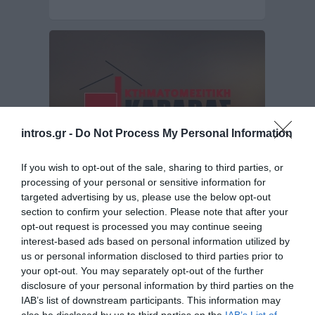
intros.gr -
Do Not Process My Personal Information
If you wish to opt-out of the sale, sharing to third parties, or
processing of your personal or sensitive information for
Σχεδιασμός & Ανάπτυξη Ιστοσελίδας για την
targeted advertising by us, please use the below opt-out
Karavas Real Estate V1 2008
section to confirm your selection. Please note that after your
opt-out request is processed you may continue seeing
Πρόκειται για ττην ιστοσελίδα του μεσιτικού
interest-based ads based on personal information utilized by
γραφείου Karavas Real Estate με έδρα την
us or personal information disclosed to third parties prior to
Αθήνα. Για…
your opt-out. You may separately opt-out of the further
Σχεδιασμός & υλοποίηση ιστοσελίδων
disclosure of your personal information by third parties on the
IAB’s list of downstream participants. This information may