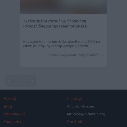
Σχεδιασμός Ανάπτυξη & Υλοποίηση
Ιστοσελίδας για την Freemotion LTD
Η εταιρία Freemotion Hellas ιδρύθηκε το 2005 και
επιχειρεί στην αγορά της Άσκησης, Υγείας…
Σχεδιασμός & υλοποίηση ιστοσελίδων
Αρχική
Intros.gr
Blog
Οι συνεργάτες μας
Επικοινωνία
Μεθοδολογία διαχείρισης
Υπηρεσίες
Portfolio