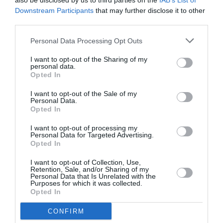
also be disclosed by us to third parties on the
IAB’s List of
Downstream Participants
that may further disclose it to other
third parties.
Personal Data Processing Opt Outs
I want to opt-out of the Sharing of my
personal data.
Opted In
I want to opt-out of the Sale of my
Personal Data.
Σχεδιασμός Ανάπτυξη & Υλοποίηση
Opted In
Ιστοσελιδας για την Make Up Artist
I want to opt-out of processing my
Personal Data for Targeted Advertising.
Opted In
Για τους λάτρεις της εικόνας και τους οπαδούς της
ομορφιάς, η Κατερίνα Ψωμαδάκη και…
I want to opt-out of Collection, Use,
Retention, Sale, and/or Sharing of my
Σχεδιασμός & υλοποίηση ιστοσελίδων
Personal Data that Is Unrelated with the
Purposes for which it was collected.
Opted In
CONFIRM