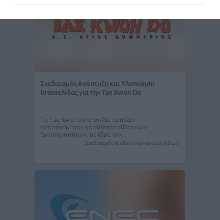
Σχεδιασμός Ανάπτυξη και Υλοποίηση
Ιστοσελίδας για την Tae Kwon Do
Το Tae Kwon Do αποτελεί το πλέον
αντιπροσωπευτικό σύλλογο αθλητικών
δραστηριοτήτων, με έδρα τον…
Σχεδιασμός & υλοποίηση ιστοσελίδων